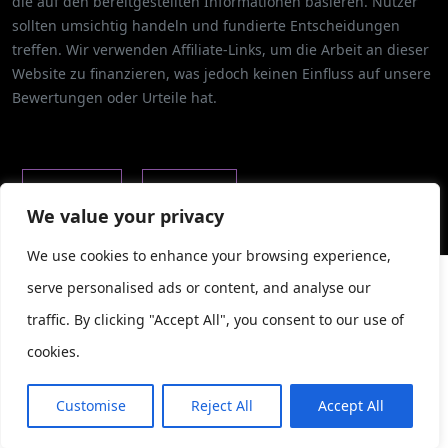
die auf den bereitgestellten Informationen basieren. Nutzer
sollten umsichtig handeln und fundierte Entscheidungen
treffen. Wir verwenden Affiliate-Links, um die Arbeit an dieser
Website zu finanzieren, was jedoch keinen Einfluss auf unsere
Bewertungen oder Urteile hat.
ÜBER UNS
KARRIERE
We value your privacy
We use cookies to enhance your browsing experience,
NUTZUNGSBEDINGUNGEN
KONTAKT
×
serve personalised ads or content, and analyse our
traffic. By clicking "Accept All", you consent to our use of
IMPRESSUM
cookies.
AquaFunded testen
→
Customise
Reject All
Accept All