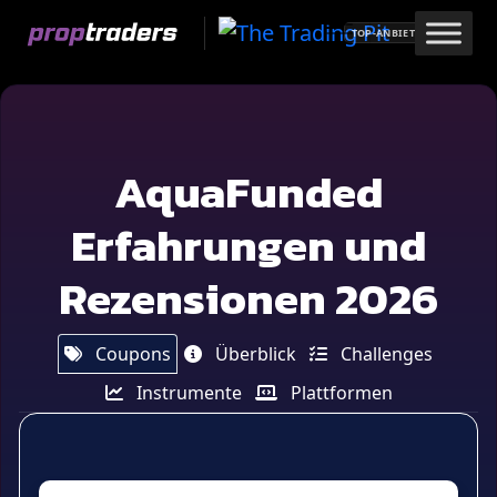
Skip
TOP-ANBIETER
to
content
AquaFunded
Erfahrungen und
Rezensionen 2026
Coupons
Überblick
Challenges
Instrumente
Plattformen