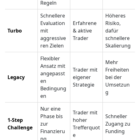
Regeln
Schnellere
Höheres
Evaluation
Erfahrene
Risiko,
Turbo
mit
& aktive
dafür
aggressive
Trader
schnellere
ren Zielen
Skalierung
Flexibler
Mehr
Ansatz mit
Trader mit
Freiheiten
angepasst
Legacy
eigener
bei der
en
Strategie
Umsetzun
Bedingung
g
en
Nur eine
Trader mit
Phase bis
Schneller
1-Step
hoher
zur
Zugang zu
Challenge
Trefferquot
Finanzieru
Funding
e
ng