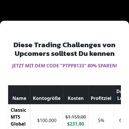
Diese Trading Challenges von
Upcomers solltest Du kennen
JETZT MIT DEM CODE "
PTPP8133
" 80% SPAREN!
Daily
Name
Kontogröße
Kosten
Profitziel
Loss
Classic
MT5
$1.159,00
$100.000
5%
6%
Global
$231,80