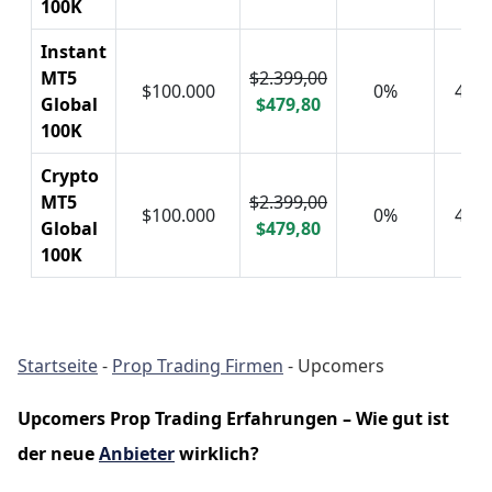
100K
Instant
MT5
$2.399,00
$100.000
0%
4%
Global
$479,80
100K
Crypto
MT5
$2.399,00
$100.000
0%
4%
Global
$479,80
100K
Startseite
-
Prop Trading Firmen
-
Upcomers
Upcomers Prop Trading Erfahrungen – Wie gut ist
der neue
Anbieter
wirklich?