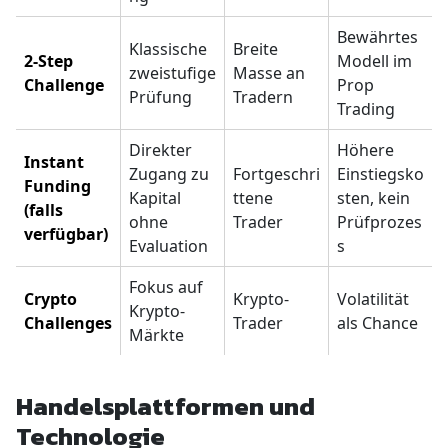
Bewährtes
Klassische
Breite
2-Step
Modell im
zweistufige
Masse an
Challenge
Prop
Prüfung
Tradern
Trading
Direkter
Höhere
Instant
Zugang zu
Fortgeschri
Einstiegsko
Funding
Kapital
ttene
sten, kein
(falls
ohne
Trader
Prüfprozes
verfügbar)
Evaluation
s
Fokus auf
Crypto
Krypto-
Volatilität
Krypto-
Challenges
Trader
als Chance
Märkte
Handelsplattformen und
Technologie