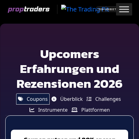
Skip
TOP-ANBIETER
to
content
Upcomers
Erfahrungen und
Rezensionen 2026
Coupons
Überblick
Challenges
Instrumente
Plattformen