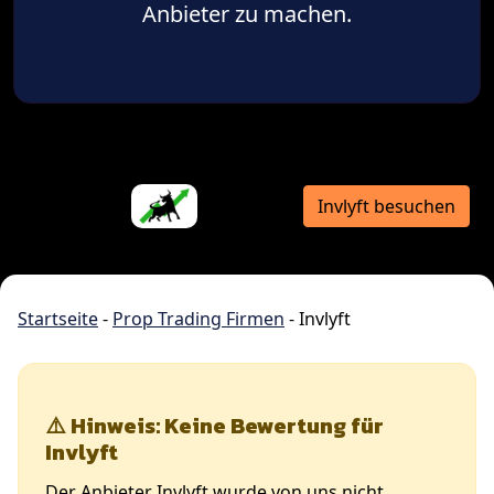
Anbieter zu machen.
Invlyft besuchen
Startseite
-
Prop Trading Firmen
-
Invlyft
⚠️ Hinweis: Keine Bewertung für
Invlyft
Der Anbieter Invlyft wurde von uns nicht