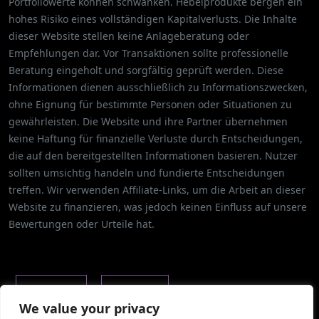
Portfoliowerte können schwanken. Hebelprodukte bergen ein
hohes Risiko eines vollständigen Kapitalverlusts. Die Inhalte
dieser Website stellen keine Anlageberatung oder
Empfehlungen dar. Vor Transaktionen sollte professionelle
Beratung eingeholt und sorgfältig geprüft werden. Diese
Informationen dienen ausschließlich zu Informationszwecken,
ohne Eignung für bestimmte Personen oder Situationen zu
gewährleisten. Die Website und ihre Partner übernehmen
keine Haftung für finanzielle Verluste durch Entscheidungen,
die auf den bereitgestellten Informationen basieren. Nutzer
sollten umsichtig handeln und fundierte Entscheidungen
treffen. Wir verwenden Affiliate-Links, um die Arbeit an dieser
Website zu finanzieren, was jedoch keinen Einfluss auf unsere
Bewertungen oder Urteile hat.
ÜBER UNS
KARRIERE
We value your privacy