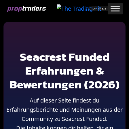
Skip
TOP-ANBIETER
to
content
Seacrest Funded
Erfahrungen &
Bewertungen (2026)
Auf dieser Seite findest du
Erfahrungsberichte und Meinungen aus der
Community zu Seacrest Funded.
Die Inhalte können dir helfen, dir ein