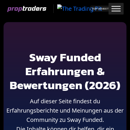
Skip
TOP-ANBIETER
to
content
Sway Funded
Erfahrungen &
Bewertungen (2026)
Auf dieser Seite findest du
Erfahrungsberichte und Meinungen aus der
Community zu Sway Funded.
Die Inhalte können dir helfen, dir ein