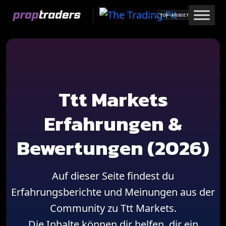
Skip
TOP-ANBIETER
to
content
Ttt Markets
Erfahrungen &
Bewertungen (2026)
Auf dieser Seite findest du
Erfahrungsberichte und Meinungen aus der
Community zu Ttt Markets.
Die Inhalte können dir helfen, dir ein